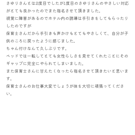
さゆりさんとは2度目でしたが1度目のさゆりさんのやさしい対応
がとても良かったのでまた指名させて頂きました。
視覚に障害があるのでホテル内の誘導は手引きをしてもらったり
し
たのですが
保育士さんだから手引きも声かけもとてもやさしくて、
自分が子
供のころに戻ったように感じました。
ちゃん付けなんて久しぶりです。
ベッドでは一転してとても女性らしさを見せてくれたことにその
ギ
ャップに完全にやられてしまいました。
また保育士さんに甘えたくなったら指名させて頂きたいと思いま
す
。
保育士さんのお仕事大変でしょうが体を大切に頑張ってくださ
い。