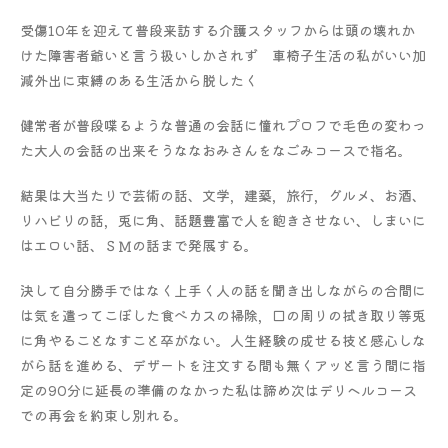
受傷10年を迎えて普段来訪する介護スタッフからは頭の壊れか
けた障害者爺いと言う扱いしかされず 車椅子生活の私がいい加
減外出に束縛のある生活から脱したく
健常者が普段喋るような普通の会話に憧れプロフで毛色の変わっ
た大人の会話の出来そうななおみさんをなごみコースで指名。
結果は大当たりで芸術の話、文学，建築，旅行，グルメ、お酒、
リハビリの話，兎に角、話題豊富で人を飽きさせない、しまいに
はエロい話、ＳＭの話まで発展する。
決して自分勝手ではなく上手く人の話を聞き出しながらの合間に
は気を遣ってこぼした食べカスの掃除，口の周りの拭き取り等兎
に角やることなすこと卒がない。人生経験の成せる技と感心しな
がら話を進める、デザートを注文する間も無くアッと言う間に指
定の90分に延長の準備のなかった私は諦め次はデリヘルコース
での再会を約束し別れる。