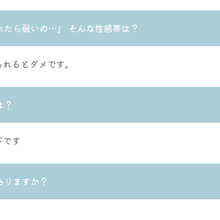
れたら弱いの…』 そんな性感帯は？
られるとダメです。
は？
下です
ありますか？