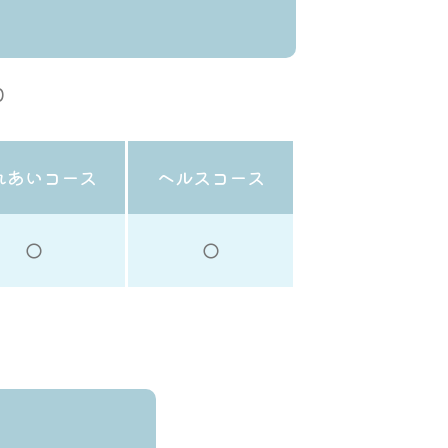
0
れあいコース
ヘルスコース
◯
◯