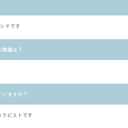
・シドです
の職業は？
ていますか？
セラピストです