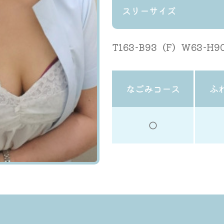
スリーサイズ
T163-B93（F）W63-H9
なごみコース
ふ
◯