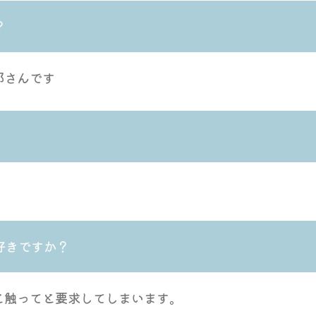
？
郎さんです
好きですか？
と触ってと要求してしまいます。