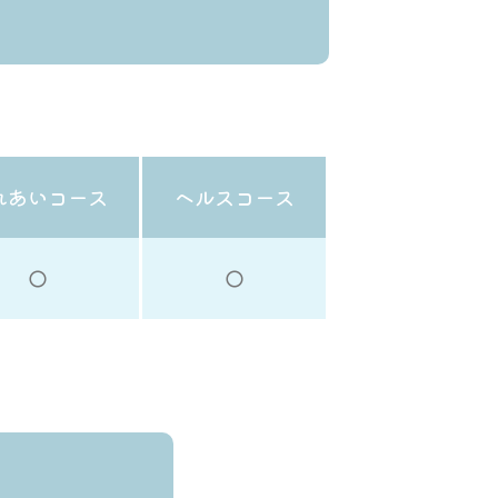
0
れあいコース
ヘルスコース
◯
◯