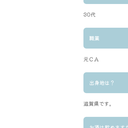
30代
職業
元ＣＡ
出身地は？
滋賀県です。
お酒は飲めます