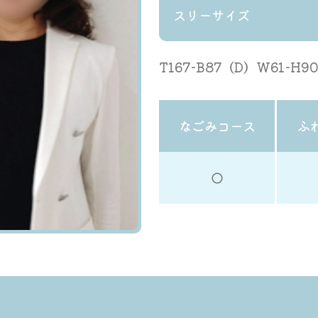
スリーサイズ
T167-B87（D）W61-H9
なごみコース
ふ
◯