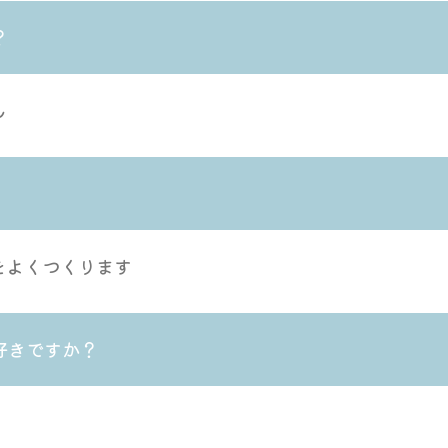
？
ん
をよくつくります
好きですか？