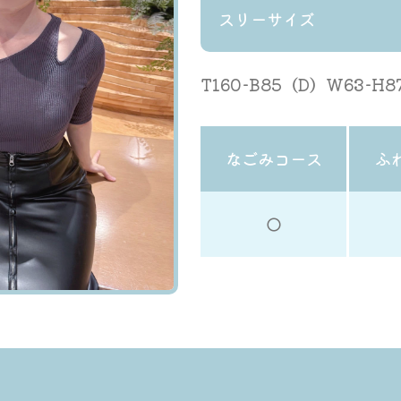
スリーサイズ
T160-B85（D）W63-H8
なごみコース
ふ
◯