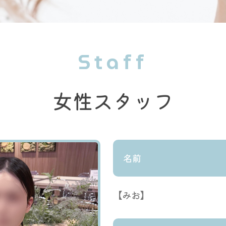
Staff
女性スタッフ
名前
【みお】