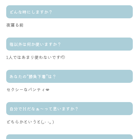
どんな時にしますか？
夜寝る前
指以外は何か使いますか？
1人ではあまり使わないです🫡
あなたの“勝負下着”は？
セクシーなパンティ💋
自分でＨだなぁ～って思いますか？
どちらかというと(,,- -,, )