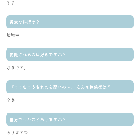
？？
得意な料理は？
勉強中
愛撫されるのは好きですか？
好きです。
『ここをこうされたら弱いの…』 そんな性感帯は？
全身
自分でしたことありますか？
あります🤍